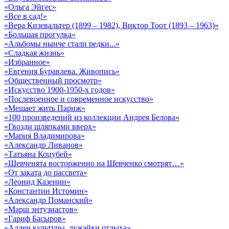
«Ольга Эйгес»
«Все в сад!»
«Вера Кизевальтер (1899 – 1982), Виктор Тоот (1893 – 1963)»
«Большая прогулка»
«Альбомы нынче стали редки...»
«Сладкая жизнь»
«Избранное»
«Евгения Буравлева. Живопись»
«Общественный просмотр»
«Искусство 1900-1950-х годов»
«Послевоенное и современное искусство»
«Мешает жить Париж»
«100 произведений из коллекции Андрея Белова»
«Гвозди шляпками вверх»
«Мария Владимирова»
«Александр Ливанов»
«Татьяна Коцубей»
«Шевченята восторженно на Шевченко смотрят…»
«От заката до рассвета»
«Леонид Казенин»
«Константин Истомин»
«Александр Поманский»
«Марш энтузиастов»
«Гариф Басыров»
«Аллеи культуры, лужайки отдыха»