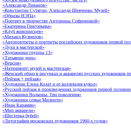
«Александр Ливанов»
«Константин Сутягин, Александр Шевченко. Музей»
«Образы НЭПа»
«Портрет в творчестве Антонины Софроновой»
«Екатерина Григорьева»
«Клуб живописцев»
«Михаил Кузнецов»
«Автопортреты и портреты российских художников первой по
«Духи в мастерской»
«Художники группы 13»
«Татьянин день»
«Версия»
«Натюрморт: музей и мастерская»
«Женский образ в рисунках и акварелях русских художников 
«Пейзаж + пейзаж»
«Художник Елена Колат и ее коллекция кукол»
«Русский пейзаж в произведениях художников первой полови
«Художники Волковы. Три поколения»
«Художники семьи Милиоти»
«Иван Карамян»
«Мир акварели»
«Шестерка бубей»
«Литография московских художников 1960-х годов»