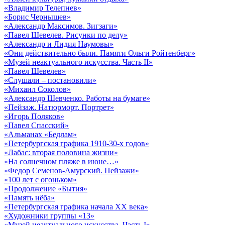
«Владимир Телепнев»
«Борис Чернышев»
«Александр Максимов. Зигзаги»
«Павел Шевелев. Рисунки по делу»
«Александр и Лидия Наумовы»
«Они действительно были. Памяти Ольги Ройтенберг»
«Музей неактуального искусства. Часть II»
«Павел Шевелев»
«Слушали – постановили»
«Михаил Соколов»
«Александр Шевченко. Работы на бумаге»
«Пейзаж. Натюрморт. Портрет»
«Игорь Поляков»
«Павел Спасский»
«Альманах «Бедлам»
«Петербургская графика 1910-30-х годов»
«Лабас: вторая половина жизни»
«На солнечном пляже в июне…»
«Федор Семенов-Амурский. Пейзажи»
«100 лет с огоньком»
«Продолжение «Бытия»
«Память нёба»
«Петербургская графика начала ХХ века»
«Художники группы «13»
«Музей неактуального искусства. Часть I»