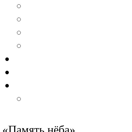
«
Память нёба
»