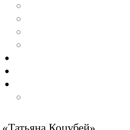
«
Татьяна Коцубей
»