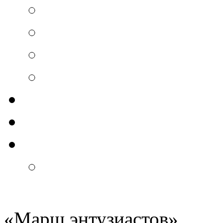
«
Марш энтузиастов
»