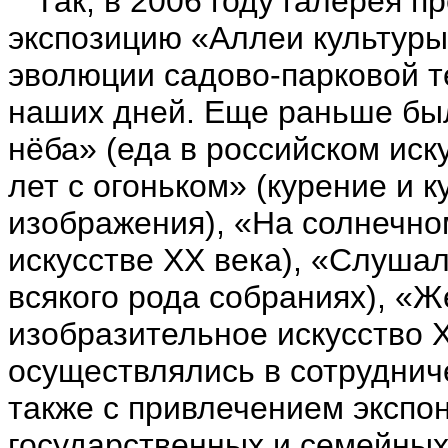
Так, в 2006 году галерея пр
экспозицию «Аллеи культуры
эволюции садово-парковой те
наших дней. Еще раньше бы
нёба» (еда в российском иск
лет с огоньком» (курение и 
изображения), «На солнечном
искусстве ХХ века), «Слушал
всякого рода собраниях), «Ж
изобразительное искусство Х
осуществлялись в сотруднич
также с привлечением экспон
государственных и семейных