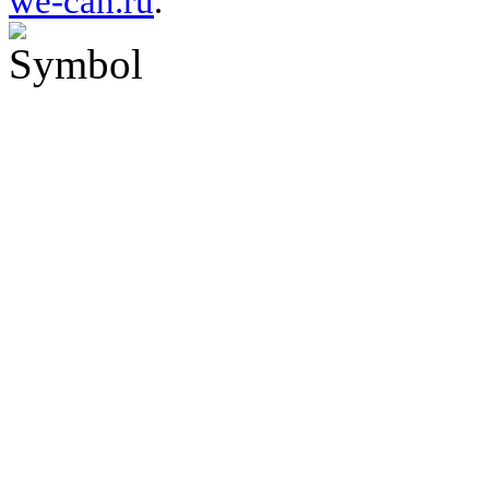
we-can.ru
.