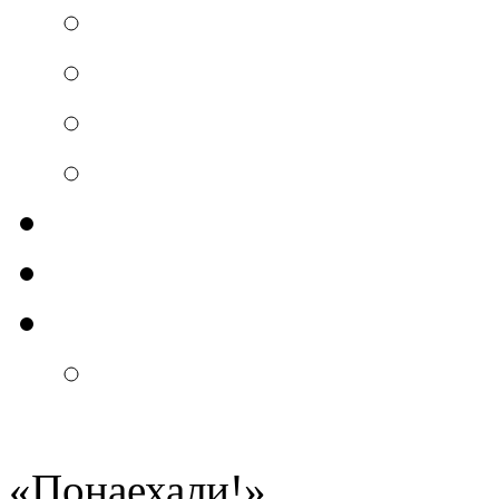
«
Понаехали!
»