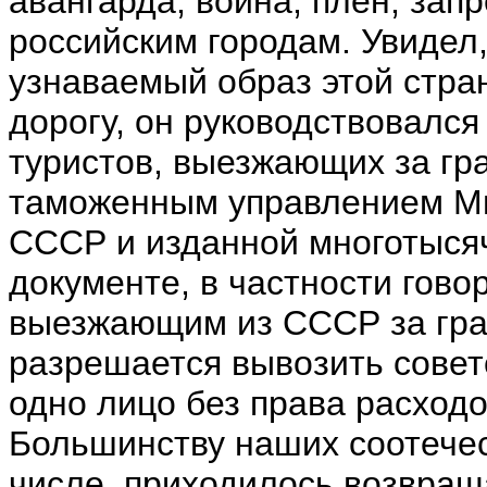
авангарда, война, плен, зап
российским городам. Увидел
узнаваемый образ этой стра
дорогу, он руководствовался
туристов, выезжающих за гр
таможенным управлением Ми
СССР и изданной многотысяч
документе, в частности гово
выезжающим из СССР за гран
разрешается вывозить советс
одно лицо без права расходо
Большинству наших соотечес
числе, приходилось возвраща