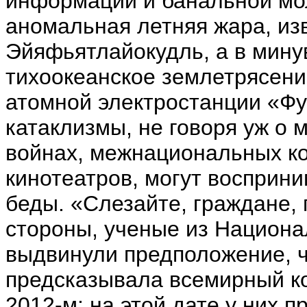
информации и банальной мол
аномальная летняя жара, из
Эйяфьятлайокудль, а в мину
тихоокеанское землетрясени
атомной электростанции «Фу
катаклизмы, не говоря уж о
войнах, межнациональных ко
кинотеатров, могут восприн
беды. «Слезайте, граждане, 
стороны, ученые из Национа
выдвинули предположение, ч
предсказывала всемирный к
2012-м: на этой дате у них 